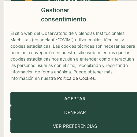
CANAL DE DENUNCIA
COLECTIVA
Gestionar
consentimiento
Impulsado por:
El sitio web del Observatorio de Violencias Institucionales
Machistas (en adelante "OVIM") utiliza cookies técnicas y
cookies estadísticas. Las cookies técnicas son necesarias para
Con la colaboración de:
permitir la navegación en nuestro sitio web, mientras que las
cookies estadísticas nos ayudan a entender cómo interactúan
las personas usuarias con el sitio, recopilando y reportando
información de forma anónima. Puede obtener más
información en nuestra
Política de Cookies
.
ACEPTAR
DENEGAR
OVIM 2026
AVISO LEGAL
POLÍTICA DE PRIVACIDAD
POLÍTICA COOKIES
VER PREFERENCIAS