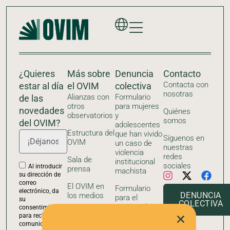
¿Quieres
Más sobre
Denuncia
Contacto
Contacta con
estar al día
el OVIM
colectiva
nosotras
Alianzas con
Formulario
de las
otros
para mujeres
novedades
Quiénes
observatorios
y
somos
del OVIM?
adolescentes
Estructura del
que han vivido
Síguenos en
OVIM
un caso de
nuestras
violencia
redes
Sala de
institucional
sociales
Al introducir
prensa
machista
su dirección de
correo
El OVIM en
Formulario
electrónico, da
DENUNCIA
los medios
para el
su
COLECTIVA
entorno de
consentimiento
Recursos
una mujer,
para recibir
descargables
comunicaciones
niña, niño o