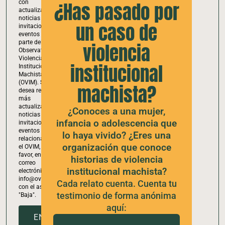
con
¿Has pasado por
adolescente
actualizaciones,
que ha vivido
noticias e
violencia
un caso de
invitaciones a
institucional
eventos por
machista
parte del
violencia
Observatorio de
Formulario
Violencias
institucional
para
Institucionales
Machistas
organizaciones,
(OVIM). Si no
profesionales o
machista?
desea recibir
activistas
más
actualizaciones,
¿Conoces a una mujer,
noticias e
infancia o adolescencia que
invitaciones a
eventos
lo haya vivido? ¿Eres una
relacionados con
organización que conoce
el OVIM, por
favor, envíe un
historias de violencia
correo
institucional machista?
electrónico a
info@ovim.org
Cada relato cuenta. Cuenta tu
con el asunto
testimonio de forma anónima
"Baja".
aquí:
ENVIAR