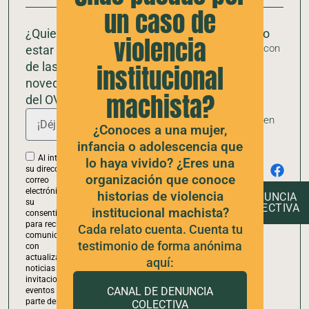
un caso de
¿Quieres
Más sobre
Denuncia
Contacto
violencia
Contacta con
estar al día
el OVIM
colectiva
nosotras
Alianzas con
Formulario
de las
institucional
otros
para mujeres
novedades
Quiénes
observatorios
y
machista?
somos
del OVIM?
adolescentes
Estructura del
que han vivido
Síguenos en
OVIM
un caso de
¿Conoces a una mujer,
nuestras
violencia
infancia o adolescencia que
redes
Sala de
institucional
sociales
Al introducir
lo haya vivido? ¿Eres una
prensa
machista
su dirección de
organización que conoce
correo
El OVIM en
Formulario
electrónico, da
historias de violencia
DENUNCIA
los medios
para el
su
COLECTIVA
institucional machista?
entorno de
consentimiento
Recursos
una mujer,
para recibir
Cada relato cuenta. Cuenta tu
descargables
comunicaciones
niña, niño o
testimonio de forma anónima
con
adolescente
actualizaciones,
aquí:
que ha vivido
noticias e
violencia
invitaciones a
institucional
CANAL DE DENUNCIA
eventos por
machista
parte del
COLECTIVA