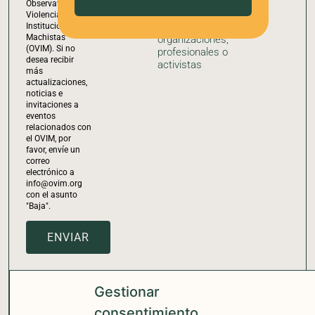
Observatorio de
Formulario
Violencias
para
Institucionales
Machistas
organizaciones,
(OVIM). Si no
profesionales o
desea recibir
activistas
más
actualizaciones,
noticias e
invitaciones a
eventos
relacionados con
el OVIM, por
favor, envíe un
correo
electrónico a
info@ovim.org
con el asunto
"Baja".
ENVIAR
Gestionar
consentimiento