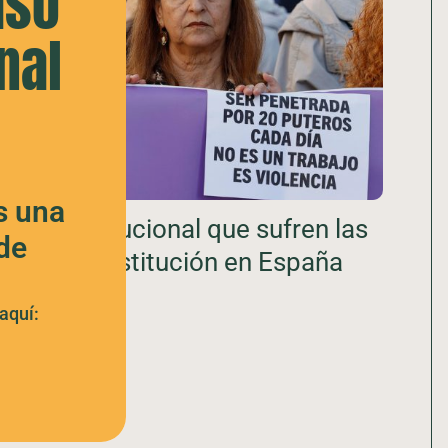
aso
nal
s una
encia institucional que sufren las
de
ción de prostitución en España
aquí: