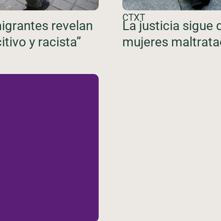
CTXT
igrantes revelan
La justicia sigue
tivo y racista”
mujeres maltrat