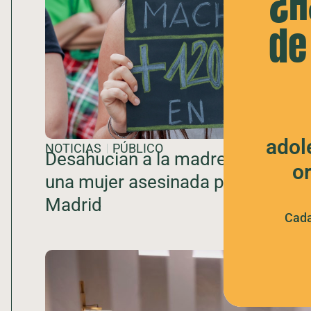
¿H
de
adol
NOTICIAS
PÚBLICO
Desahucian a la madre y a las hi
o
una mujer asesinada por violenci
Madrid
Cada