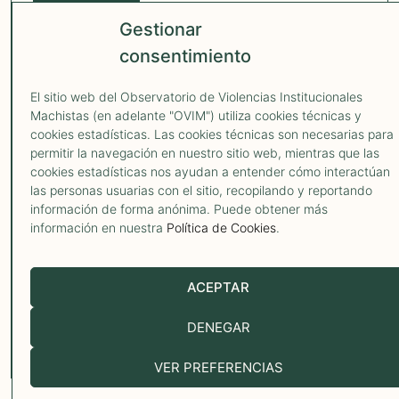
OVIM 2026
Gestionar
AVISO LEGAL
POLÍTICA DE PRIVACIDAD
POLÍTICA COOKIES
consentimiento
El sitio web del Observatorio de Violencias Institucionales
Machistas (en adelante "OVIM") utiliza cookies técnicas y
¿Has pasado
cookies estadísticas. Las cookies técnicas son necesarias para
permitir la navegación en nuestro sitio web, mientras que las
por un caso de
cookies estadísticas nos ayudan a entender cómo interactúan
las personas usuarias con el sitio, recopilando y reportando
violencia
información de forma anónima. Puede obtener más
información en nuestra
Política de Cookies
.
institucional
machista?
ACEPTAR
¿Conoces a una mujer,
DENEGAR
infancia o adolescencia que
lo haya vivido? ¿Eres una
VER PREFERENCIAS
organización que conoce