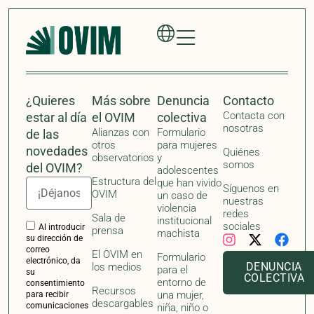
El OVIM en
Formulario
electrónico, da
DENUNCIA
los medios
para el
su
COLECTIVA
entorno de
consentimiento
Recursos
una mujer,
para recibir
descargables
comunicaciones
niña, niño o
con
adolescente
actualizaciones,
que ha vivido
noticias e
violencia
invitaciones a
institucional
eventos por
machista
parte del
Observatorio de
Formulario
Violencias
para
Institucionales
Machistas
organizaciones,
(OVIM). Si no
profesionales o
desea recibir
activistas
más
actualizaciones,
noticias e
invitaciones a
eventos
relacionados con
el OVIM, por
favor, envíe un
correo
electrónico a
info@ovim.org