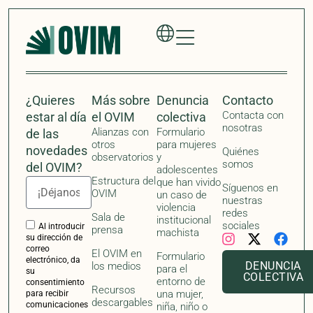
correo
El OVIM en
Formulario
electrónico, da
DENUNCIA
los medios
para el
su
COLECTIVA
entorno de
consentimiento
Recursos
una mujer,
para recibir
descargables
comunicaciones
niña, niño o
con
adolescente
actualizaciones,
que ha vivido
noticias e
violencia
invitaciones a
institucional
eventos por
machista
parte del
Observatorio de
Formulario
Violencias
para
Institucionales
Machistas
organizaciones,
(OVIM). Si no
profesionales o
desea recibir
activistas
más
actualizaciones,
noticias e
invitaciones a
eventos
relacionados con
el OVIM, por
favor, envíe un
correo
electrónico a