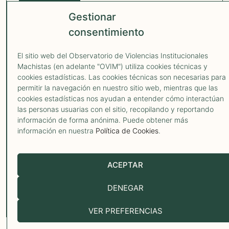
OVIM 2026
Gestionar
AVISO LEGAL
POLÍTICA DE PRIVACIDAD
POLÍTICA COOKIES
consentimiento
El sitio web del Observatorio de Violencias Institucionales
Machistas (en adelante "OVIM") utiliza cookies técnicas y
cookies estadísticas. Las cookies técnicas son necesarias para
¿Has pasado
permitir la navegación en nuestro sitio web, mientras que las
por un caso de
cookies estadísticas nos ayudan a entender cómo interactúan
las personas usuarias con el sitio, recopilando y reportando
violencia
información de forma anónima. Puede obtener más
información en nuestra
Política de Cookies
.
institucional
machista?
ACEPTAR
¿Conoces a una mujer,
DENEGAR
infancia o adolescencia que
lo haya vivido? ¿Eres una
VER PREFERENCIAS
organización que conoce