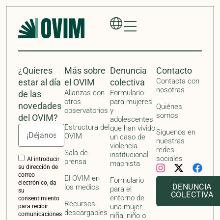
El OVIM en
Formulario
electrónico, da
DENUNCIA
los medios
para el
su
COLECTIVA
entorno de
consentimiento
Recursos
una mujer,
para recibir
descargables
comunicaciones
niña, niño o
con
adolescente
actualizaciones,
que ha vivido
noticias e
violencia
invitaciones a
institucional
eventos por
machista
parte del
Observatorio de
Formulario
Violencias
para
Institucionales
Machistas
organizaciones,
(OVIM). Si no
profesionales o
desea recibir
activistas
más
actualizaciones,
noticias e
invitaciones a
eventos
relacionados con
el OVIM, por
favor, envíe un
correo
electrónico a
info@ovim.org