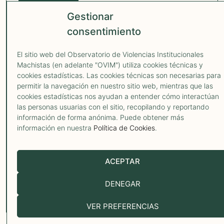
OVIM 2026
Gestionar
AVISO LEGAL
POLÍTICA DE PRIVACIDAD
POLÍTICA COOKIES
consentimiento
El sitio web del Observatorio de Violencias Institucionales
Machistas (en adelante "OVIM") utiliza cookies técnicas y
¿Has pasado
cookies estadísticas. Las cookies técnicas son necesarias para
permitir la navegación en nuestro sitio web, mientras que las
por un caso de
cookies estadísticas nos ayudan a entender cómo interactúan
las personas usuarias con el sitio, recopilando y reportando
violencia
información de forma anónima. Puede obtener más
información en nuestra
Política de Cookies
.
institucional
machista?
ACEPTAR
¿Conoces a una mujer,
DENEGAR
infancia o adolescencia que
lo haya vivido? ¿Eres una
VER PREFERENCIAS
organización que conoce