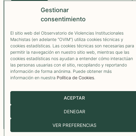
OVIM 2026
Gestionar
AVISO LEGAL
POLÍTICA DE PRIVACIDAD
POLÍTICA COOKIES
consentimiento
El sitio web del Observatorio de Violencias Institucionales
Machistas (en adelante "OVIM") utiliza cookies técnicas y
¿Has pasado
cookies estadísticas. Las cookies técnicas son necesarias para
permitir la navegación en nuestro sitio web, mientras que las
por un caso de
cookies estadísticas nos ayudan a entender cómo interactúan
las personas usuarias con el sitio, recopilando y reportando
violencia
información de forma anónima. Puede obtener más
información en nuestra
Política de Cookies
.
institucional
machista?
ACEPTAR
¿Conoces a una mujer,
DENEGAR
infancia o adolescencia que
lo haya vivido? ¿Eres una
VER PREFERENCIAS
organización que conoce