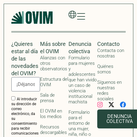
El OVIM en
Formulario
electrónico, da
DENUNCIA
los medios
para el
su
COLECTIVA
entorno de
consentimiento
Recursos
una mujer,
para recibir
descargables
comunicaciones
niña, niño o
con
adolescente
actualizaciones,
que ha vivido
noticias e
violencia
invitaciones a
institucional
eventos por
machista
parte del
Observatorio de
Formulario
Violencias
para
Institucionales
Machistas
organizaciones,
(OVIM). Si no
profesionales o
desea recibir
activistas
más
actualizaciones,
noticias e
invitaciones a
eventos
relacionados con
el OVIM, por
favor, envíe un
correo
electrónico a
info@ovim.org