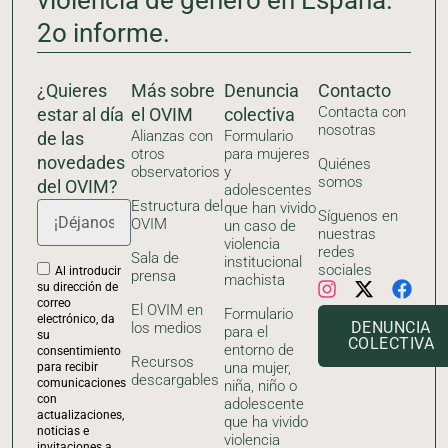
violencia de género en España.
2o informe.
¿Quieres
Más sobre
Denuncia
Contacto
Contacta con
estar al día
el OVIM
colectiva
nosotras
Alianzas con
Formulario
de las
otros
para mujeres
novedades
Quiénes
observatorios
y
somos
del OVIM?
adolescentes
Estructura del
que han vivido
Síguenos en
OVIM
un caso de
nuestras
violencia
redes
Sala de
institucional
sociales
Al introducir
prensa
machista
su dirección de
correo
El OVIM en
Formulario
electrónico, da
DENUNCIA
los medios
para el
su
COLECTIVA
entorno de
consentimiento
Recursos
una mujer,
para recibir
descargables
comunicaciones
niña, niño o
con
adolescente
actualizaciones,
que ha vivido
noticias e
violencia
invitaciones a