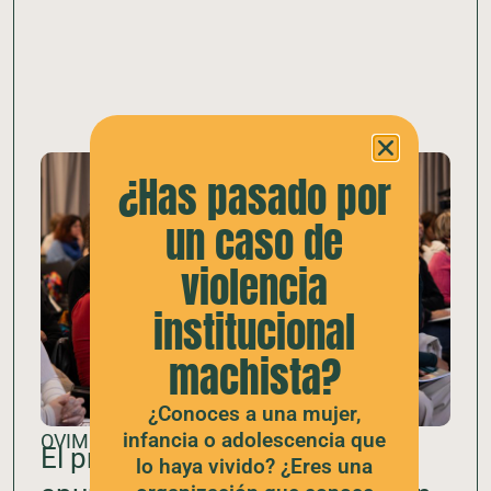
¿Has pasado por
un caso de
violencia
institucional
machista?
¿Conoces a una mujer,
infancia o adolescencia que
OVIM
El primer informe del OVIM
lo haya vivido? ¿Eres una