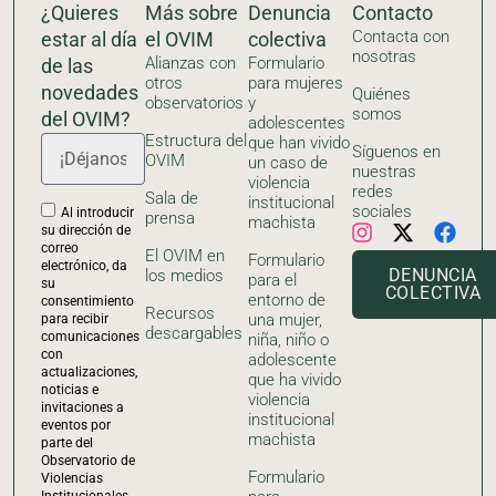
¿Quieres
Más sobre
Denuncia
Contacto
Contacta con
estar al día
el OVIM
colectiva
nosotras
Alianzas con
Formulario
de las
otros
para mujeres
novedades
Quiénes
observatorios
y
somos
del OVIM?
adolescentes
Estructura del
que han vivido
Síguenos en
OVIM
un caso de
nuestras
violencia
redes
Sala de
institucional
sociales
Al introducir
prensa
machista
su dirección de
correo
El OVIM en
Formulario
electrónico, da
DENUNCIA
los medios
para el
su
COLECTIVA
entorno de
consentimiento
Recursos
una mujer,
para recibir
descargables
comunicaciones
niña, niño o
con
adolescente
actualizaciones,
que ha vivido
noticias e
violencia
invitaciones a
institucional
eventos por
machista
parte del
Observatorio de
Formulario
Violencias
Institucionales