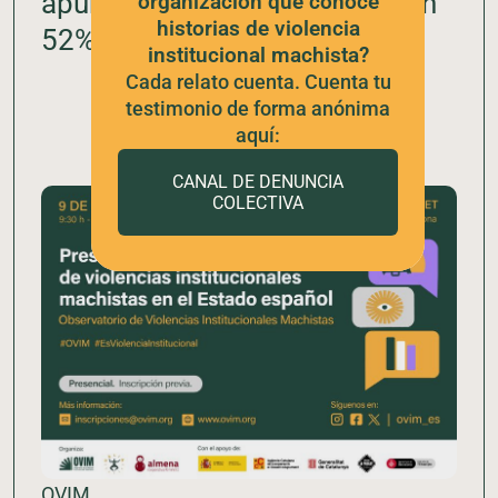
apunta al sector judicial con un
organización que conoce
historias de violencia
52% de los casos
institucional machista?
Cada relato cuenta. Cuenta tu
testimonio de forma anónima
aquí:
CANAL DE DENUNCIA
COLECTIVA
OVIM