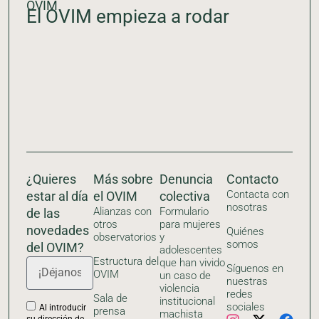
OVIM
El OVIM empieza a rodar
¿Quieres
Más sobre
Denuncia
Contacto
Contacta con
estar al día
el OVIM
colectiva
nosotras
Alianzas con
Formulario
de las
otros
para mujeres
novedades
Quiénes
observatorios
y
somos
del OVIM?
adolescentes
Estructura del
que han vivido
Síguenos en
OVIM
un caso de
nuestras
violencia
redes
Sala de
institucional
sociales
Al introducir
prensa
machista
su dirección de