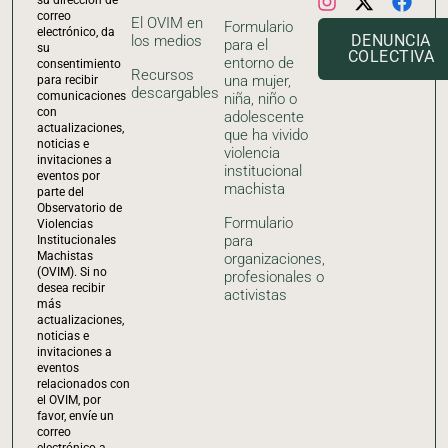
correo
El OVIM en
Formulario
electrónico, da
DENUNCIA
los medios
para el
su
COLECTIVA
entorno de
consentimiento
Recursos
una mujer,
para recibir
descargables
comunicaciones
niña, niño o
con
adolescente
actualizaciones,
que ha vivido
noticias e
violencia
invitaciones a
institucional
eventos por
machista
parte del
Observatorio de
Formulario
Violencias
para
Institucionales
Machistas
organizaciones,
(OVIM). Si no
profesionales o
desea recibir
activistas
más
actualizaciones,
noticias e
invitaciones a
eventos
relacionados con
el OVIM, por
favor, envíe un
correo
electrónico a