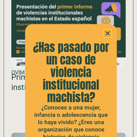
¿Has pasado por
un caso de
violencia
OVIM
Primer informe de violencias
institucional
instituciones machistas
machista?
¿Conoces a una mujer,
infancia o adolescencia que
lo haya vivido? ¿Eres una
organización que conoce
historias de violencia