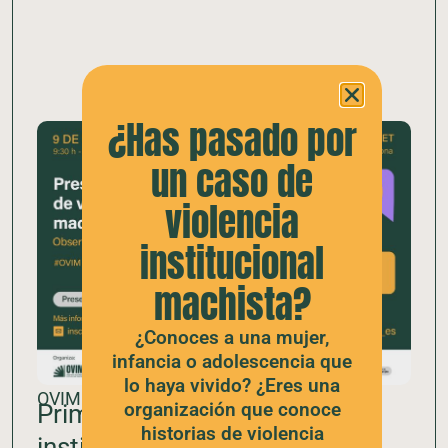
¿Has pasado por
un caso de
violencia
institucional
machista?
¿Conoces a una mujer,
infancia o adolescencia que
lo haya vivido? ¿Eres una
OVIM
organización que conoce
Primer informe de violencias
historias de violencia
instituciones machistas