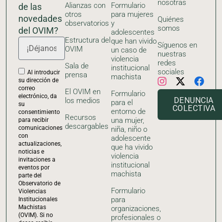
nosotras
Alianzas con
Formulario
de las
otros
para mujeres
novedades
Quiénes
observatorios
y
somos
del OVIM?
adolescentes
Estructura del
que han vivido
Síguenos en
OVIM
un caso de
nuestras
violencia
redes
Sala de
institucional
sociales
Al introducir
prensa
machista
su dirección de
correo
El OVIM en
Formulario
electrónico, da
DENUNCIA
los medios
para el
su
COLECTIVA
entorno de
consentimiento
Recursos
una mujer,
para recibir
descargables
comunicaciones
niña, niño o
con
adolescente
actualizaciones,
que ha vivido
noticias e
violencia
invitaciones a
institucional
eventos por
machista
parte del
Observatorio de
Formulario
Violencias
para
Institucionales
Machistas
organizaciones,
(OVIM). Si no
profesionales o