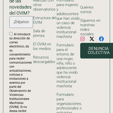
Alianzas con
Formulario
de las
otros
para mujeres
novedades
Quiénes
observatorios
y
somos
del OVIM?
adolescentes
Estructura del
que han vivido
Síguenos en
OVIM
un caso de
nuestras
violencia
redes
Sala de
institucional
sociales
Al introducir
prensa
machista
su dirección de
correo
El OVIM en
Formulario
electrónico, da
DENUNCIA
los medios
para el
su
COLECTIVA
entorno de
consentimiento
Recursos
una mujer,
para recibir
descargables
comunicaciones
niña, niño o
con
adolescente
actualizaciones,
que ha vivido
noticias e
violencia
invitaciones a
institucional
eventos por
machista
parte del
Observatorio de
Formulario
Violencias
para
Institucionales
Machistas
organizaciones,
(OVIM). Si no
profesionales o
desea recibir
activistas