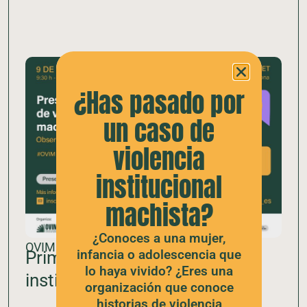
¿Has pasado por
un caso de
violencia
institucional
machista?
¿Conoces a una mujer,
OVIM
infancia o adolescencia que
Primer informe de violencias
lo haya vivido? ¿Eres una
instituciones machistas
organización que conoce
historias de violencia